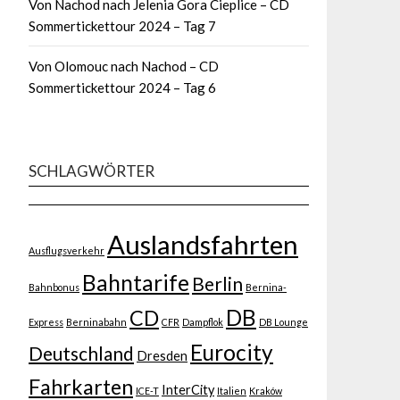
Von Nachod nach Jelenia Gora Cieplice – CD
Sommertickettour 2024 – Tag 7
Von Olomouc nach Nachod – CD
Sommertickettour 2024 – Tag 6
SCHLAGWÖRTER
Auslandsfahrten
Ausflugsverkehr
Bahntarife
Berlin
Bahnbonus
Bernina-
DB
CD
Express
Berninabahn
CFR
Dampflok
DB Lounge
Eurocity
Deutschland
Dresden
Fahrkarten
InterCity
ICE-T
Italien
Kraków