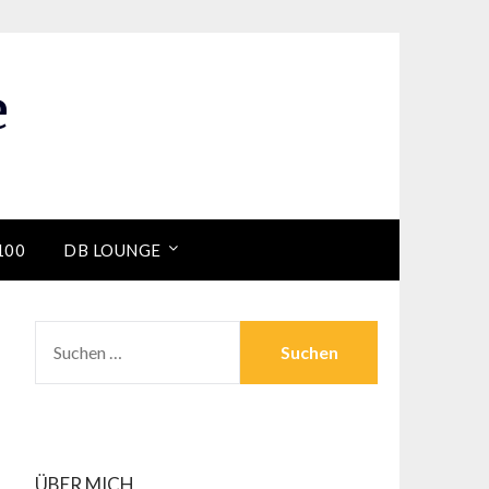
e
100
DB LOUNGE
SUCHEN
NACH:
ÜBER MICH