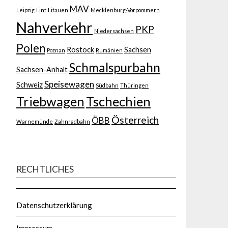
MAV
Leipzig
Lint
Litauen
Mecklenburg-Vorpommern
Nahverkehr
PKP
Niedersachsen
Polen
Rostock
Sachsen
Poznan
Rumänien
Schmalspurbahn
Sachsen-Anhalt
Speisewagen
Schweiz
Südbahn
Thüringen
Triebwagen
Tschechien
Österreich
ÖBB
Warnemünde
Zahnradbahn
RECHTLICHES
Datenschutzerklärung