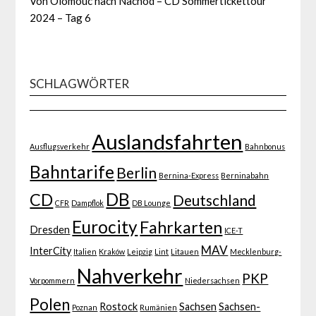
Von Olomouc nach Nachod – CD Sommertickettour
2024 – Tag 6
SCHLAGWÖRTER
Auslandsfahrten
Ausflugsverkehr
Bahnbonus
Bahntarife
Berlin
Bernina-Express
Berninabahn
DB
CD
Deutschland
CFR
Dampflok
DB Lounge
Eurocity
Fahrkarten
Dresden
ICE-T
MAV
InterCity
Italien
Kraków
Leipzig
Lint
Litauen
Mecklenburg-
Nahverkehr
PKP
Vorpommern
Niedersachsen
Polen
Rostock
Sachsen
Sachsen-
Poznan
Rumänien