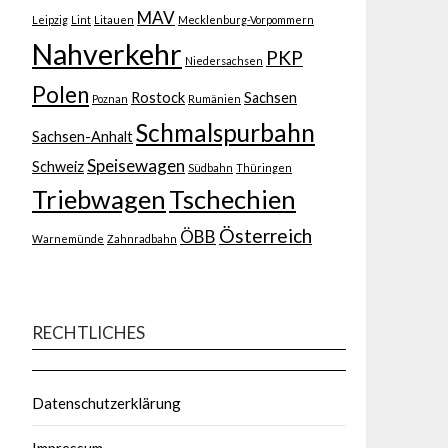
MAV
Leipzig
Lint
Litauen
Mecklenburg-Vorpommern
Nahverkehr
PKP
Niedersachsen
Polen
Rostock
Sachsen
Poznan
Rumänien
Schmalspurbahn
Sachsen-Anhalt
Speisewagen
Schweiz
Südbahn
Thüringen
Triebwagen
Tschechien
Österreich
ÖBB
Warnemünde
Zahnradbahn
RECHTLICHES
Datenschutzerklärung