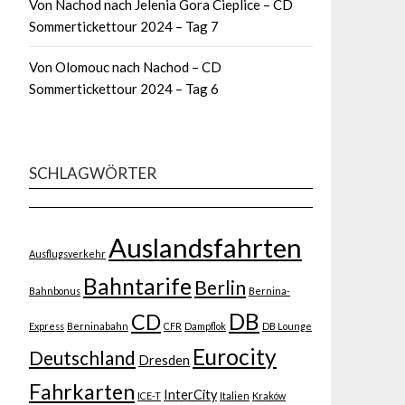
Von Nachod nach Jelenia Gora Cieplice – CD
Sommertickettour 2024 – Tag 7
Von Olomouc nach Nachod – CD
Sommertickettour 2024 – Tag 6
SCHLAGWÖRTER
Auslandsfahrten
Ausflugsverkehr
Bahntarife
Berlin
Bahnbonus
Bernina-
DB
CD
Express
Berninabahn
CFR
Dampflok
DB Lounge
Eurocity
Deutschland
Dresden
Fahrkarten
InterCity
ICE-T
Italien
Kraków