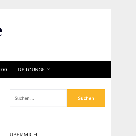
e
100
DB LOUNGE
SUCHEN
NACH:
ÜBER MICH