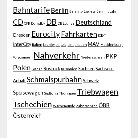
Bahntarife
Berlin
Bernina-Express
Berninabahn
DB
CD
Deutschland
CFR
Dampflok
DB Lounge
Eurocity
Fahrkarten
Dresden
ICE-T
MAV
InterCity
Italien
Kraków
Leipzig
Lint
Litauen
Mecklenburg-
Nahverkehr
PKP
Vorpommern
Niedersachsen
Polen
Rostock
Sachsen
Sachsen-
Poznan
Rumänien
Schmalspurbahn
Anhalt
Schweiz
Triebwagen
Speisewagen
Südbahn
Thüringen
Tschechien
ÖBB
Warnemünde
Zahnradbahn
Österreich