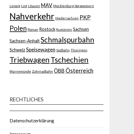
MAV
Leipzig
Lint
Litauen
Mecklenburg-Vorpommern
Nahverkehr
PKP
Niedersachsen
Polen
Rostock
Sachsen
Poznan
Rumänien
Schmalspurbahn
Sachsen-Anhalt
Speisewagen
Schweiz
Südbahn
Thüringen
Triebwagen
Tschechien
Österreich
ÖBB
Warnemünde
Zahnradbahn
RECHTLICHES
Datenschutzerklärung