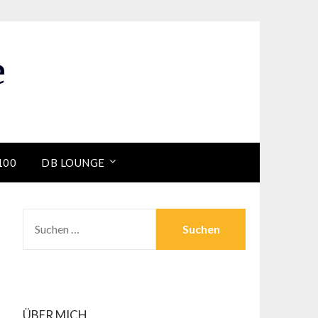
e
100
DB LOUNGE
SUCHEN
NACH:
ÜBER MICH