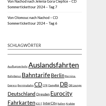
Von Nachod nach Jelenia Gora Cieplice – CD
Sommertickettour 2024 – Tag 7
Von Olomouc nach Nachod – CD
Sommertickettour 2024 – Tag 6
SCHLAGWÖRTER
Auslandsfahrten
Ausflugsverkehr
Bahntarife
Berlin
Bahnbonus
Bernina-
DB
CD
Express
Berninabahn
CFR
Dampflok
DB Lounge
Eurocity
Deutschland
Dresden
Fahrkarten
InterCity
ICE-T
Italien
Kraków