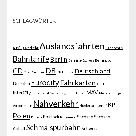
SCHLAGWÖRTER
Auslandsfahrten
Ausflugsverkehr
Bahnbonus
Bahntarife
Berlin
Bernina-Express
Berninabahn
DB
CD
Deutschland
CFR
Dampflok
DB Lounge
Eurocity
Fahrkarten
Dresden
ICE-T
MAV
InterCity
Italien
Kraków
Leipzig
Lint
Litauen
Mecklenburg-
Nahverkehr
PKP
Vorpommern
Niedersachsen
Polen
Rostock
Sachsen
Sachsen-
Poznan
Rumänien
Schmalspurbahn
Anhalt
Schweiz