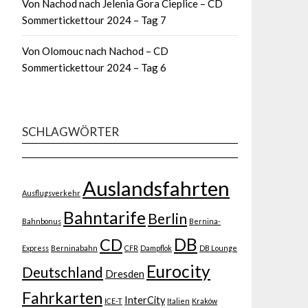
Von Nachod nach Jelenia Gora Cieplice – CD
Sommertickettour 2024 – Tag 7
Von Olomouc nach Nachod – CD
Sommertickettour 2024 – Tag 6
SCHLAGWÖRTER
Auslandsfahrten
Ausflugsverkehr
Bahntarife
Berlin
Bahnbonus
Bernina-
DB
CD
Express
Berninabahn
CFR
Dampflok
DB Lounge
Eurocity
Deutschland
Dresden
Fahrkarten
InterCity
ICE-T
Italien
Kraków