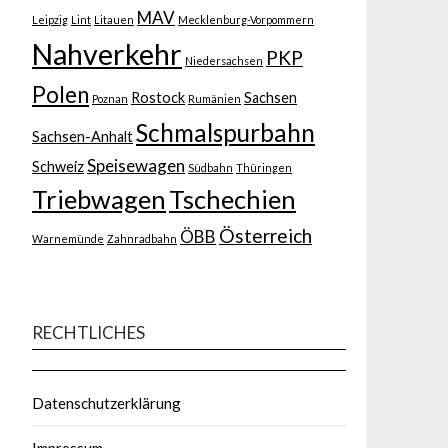
MAV
Leipzig
Lint
Litauen
Mecklenburg-Vorpommern
Nahverkehr
PKP
Niedersachsen
Polen
Rostock
Sachsen
Poznan
Rumänien
Schmalspurbahn
Sachsen-Anhalt
Speisewagen
Schweiz
Südbahn
Thüringen
Triebwagen
Tschechien
Österreich
ÖBB
Warnemünde
Zahnradbahn
RECHTLICHES
Datenschutzerklärung