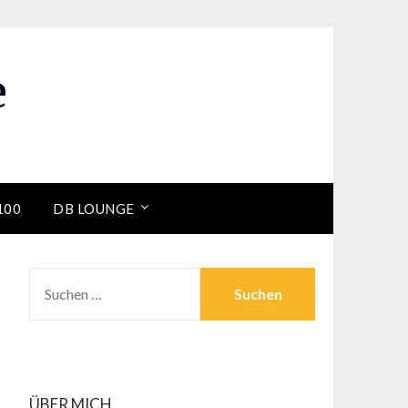
e
100
DB LOUNGE
SUCHEN
NACH:
ÜBER MICH