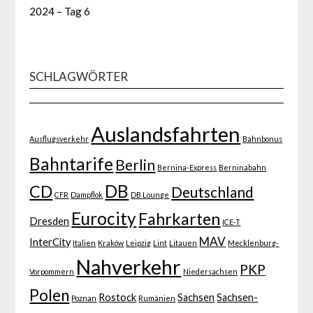
2024 – Tag 6
SCHLAGWÖRTER
Auslandsfahrten
Ausflugsverkehr
Bahnbonus
Bahntarife
Berlin
Bernina-Express
Berninabahn
DB
CD
Deutschland
CFR
Dampflok
DB Lounge
Eurocity
Fahrkarten
Dresden
ICE-T
MAV
InterCity
Italien
Kraków
Leipzig
Lint
Litauen
Mecklenburg-
Nahverkehr
PKP
Vorpommern
Niedersachsen
Polen
Rostock
Sachsen
Sachsen-
Poznan
Rumänien