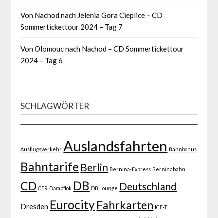
Von Nachod nach Jelenia Gora Cieplice – CD
Sommertickettour 2024 – Tag 7
Von Olomouc nach Nachod – CD Sommertickettour
2024 – Tag 6
SCHLAGWÖRTER
Auslandsfahrten
Ausflugsverkehr
Bahnbonus
Bahntarife
Berlin
Bernina-Express
Berninabahn
DB
CD
Deutschland
CFR
Dampflok
DB Lounge
Eurocity
Fahrkarten
Dresden
ICE-T