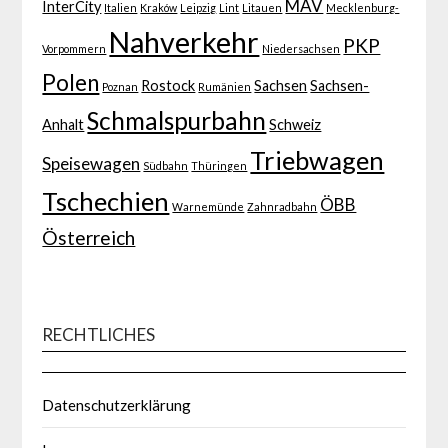
MAV
InterCity
Italien
Kraków
Leipzig
Lint
Litauen
Mecklenburg-
Nahverkehr
PKP
Vorpommern
Niedersachsen
Polen
Rostock
Sachsen
Sachsen-
Poznan
Rumänien
Schmalspurbahn
Anhalt
Schweiz
Triebwagen
Speisewagen
Südbahn
Thüringen
Tschechien
ÖBB
Warnemünde
Zahnradbahn
Österreich
RECHTLICHES
Datenschutzerklärung