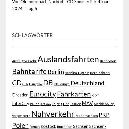
Von Olomouc nach Nachod – CD Sommertickettour
2024 – Tag 6
SCHLAGWÖRTER
Auslandsfahrten
Ausflugsverkehr
Bahnbonus
Bahntarife
Berlin
Bernina-Express
Berninabahn
DB
CD
Deutschland
CFR
Dampflok
DB Lounge
Eurocity
Fahrkarten
Dresden
ICE-T
MAV
InterCity
Italien
Kraków
Leipzig
Lint
Litauen
Mecklenburg-
Nahverkehr
PKP
Vorpommern
Niedersachsen
Polen
Rostock
Sachsen
Sachsen-
Poznan
Rumänien