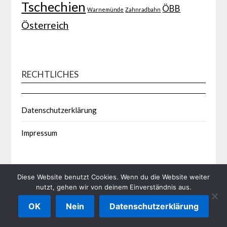
Tschechien
ÖBB
Warnemünde
Zahnradbahn
Österreich
RECHTLICHES
Datenschutzerklärung
Impressum
Diese Website benutzt Cookies. Wenn du die Website weiter
nutzt, gehen wir von deinem Einverständnis aus.
©2026 Bahnsozialstudie.de
| Built using WordPress and
OK
Nein
Datenschutzerklärung
Responsive Blogily
theme by Superb