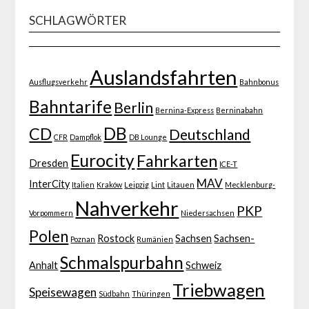
SCHLAGWÖRTER
Auslandsfahrten
Ausflugsverkehr
Bahnbonus
Bahntarife
Berlin
Bernina-Express
Berninabahn
DB
CD
Deutschland
CFR
Dampflok
DB Lounge
Eurocity
Fahrkarten
Dresden
ICE-T
MAV
InterCity
Italien
Kraków
Leipzig
Lint
Litauen
Mecklenburg-
Nahverkehr
PKP
Vorpommern
Niedersachsen
Polen
Rostock
Sachsen
Sachsen-
Poznan
Rumänien
Schmalspurbahn
Anhalt
Schweiz
Triebwagen
Speisewagen
Südbahn
Thüringen