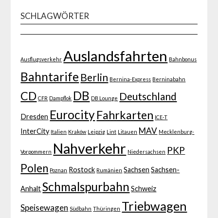
SCHLAGWÖRTER
Auslandsfahrten
Ausflugsverkehr
Bahnbonus
Bahntarife
Berlin
Bernina-Express
Berninabahn
DB
CD
Deutschland
CFR
Dampflok
DB Lounge
Eurocity
Fahrkarten
Dresden
ICE-T
MAV
InterCity
Italien
Kraków
Leipzig
Lint
Litauen
Mecklenburg-
Nahverkehr
PKP
Vorpommern
Niedersachsen
Polen
Rostock
Sachsen
Sachsen-
Poznan
Rumänien
Schmalspurbahn
Anhalt
Schweiz
Triebwagen
Speisewagen
Südbahn
Thüringen