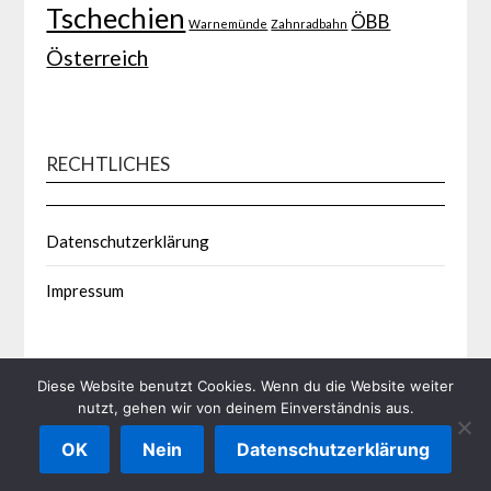
Tschechien
ÖBB
Warnemünde
Zahnradbahn
Österreich
RECHTLICHES
Datenschutzerklärung
Impressum
Diese Website benutzt Cookies. Wenn du die Website weiter
nutzt, gehen wir von deinem Einverständnis aus.
©2026 Bahnsozialstudie.de
| Built using WordPress and
OK
Nein
Datenschutzerklärung
Responsive Blogily
theme by Superb