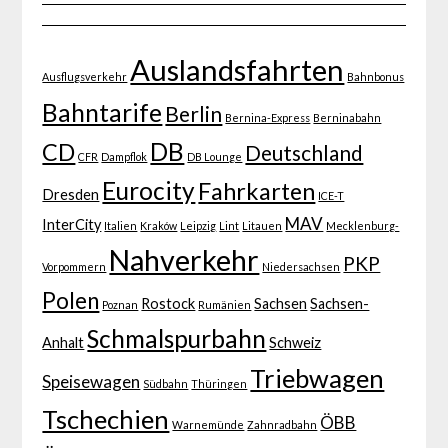
Auslandsfahrten
Ausflugsverkehr
Bahnbonus
Bahntarife
Berlin
Bernina-Express
Berninabahn
DB
CD
Deutschland
CFR
Dampflok
DB Lounge
Eurocity
Fahrkarten
Dresden
ICE-T
MAV
InterCity
Italien
Kraków
Leipzig
Lint
Litauen
Mecklenburg-
Nahverkehr
PKP
Vorpommern
Niedersachsen
Polen
Rostock
Sachsen
Sachsen-
Poznan
Rumänien
Schmalspurbahn
Anhalt
Schweiz
Triebwagen
Speisewagen
Südbahn
Thüringen
Tschechien
ÖBB
Warnemünde
Zahnradbahn