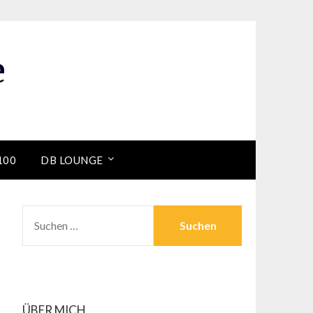
e
100
DB LOUNGE
SUCHEN
NACH:
ÜBER MICH