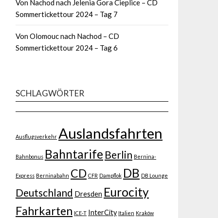
Von Nachod nach Jelenia Gora Cieplice – CD
Sommertickettour 2024 – Tag 7
Von Olomouc nach Nachod – CD
Sommertickettour 2024 – Tag 6
SCHLAGWÖRTER
Auslandsfahrten
Ausflugsverkehr
Bahntarife
Berlin
Bahnbonus
Bernina-
DB
CD
Express
Berninabahn
CFR
Dampflok
DB Lounge
Eurocity
Deutschland
Dresden
Fahrkarten
InterCity
ICE-T
Italien
Kraków