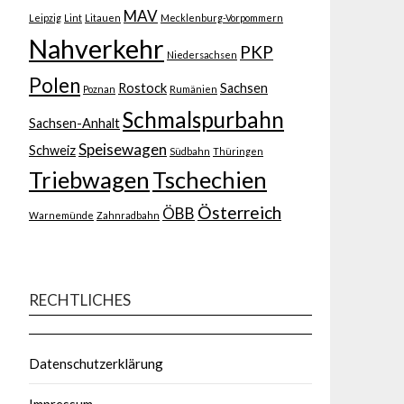
MAV
Leipzig
Lint
Litauen
Mecklenburg-Vorpommern
Nahverkehr
PKP
Niedersachsen
Polen
Rostock
Sachsen
Poznan
Rumänien
Schmalspurbahn
Sachsen-Anhalt
Speisewagen
Schweiz
Südbahn
Thüringen
Triebwagen
Tschechien
Österreich
ÖBB
Warnemünde
Zahnradbahn
RECHTLICHES
Datenschutzerklärung