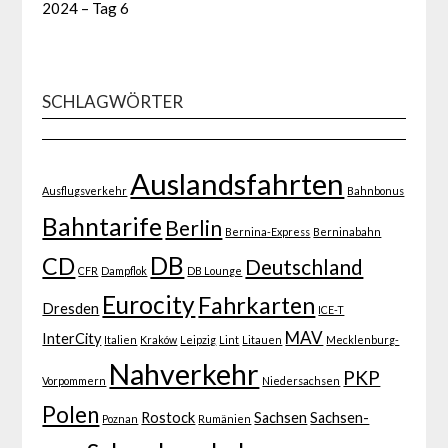
2024 – Tag 6
SCHLAGWÖRTER
Auslandsfahrten
Ausflugsverkehr
Bahnbonus
Bahntarife
Berlin
Bernina-Express
Berninabahn
DB
CD
Deutschland
CFR
Dampflok
DB Lounge
Eurocity
Fahrkarten
Dresden
ICE-T
MAV
InterCity
Italien
Kraków
Leipzig
Lint
Litauen
Mecklenburg-
Nahverkehr
PKP
Vorpommern
Niedersachsen
Polen
Rostock
Sachsen
Sachsen-
Poznan
Rumänien