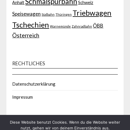
Schmalspurbahn
Anhalt
Schweiz
Triebwagen
Speisewagen
Südbahn
Thüringen
Tschechien
ÖBB
Warnemünde
Zahnradbahn
Österreich
RECHTLICHES
Datenschutzerklärung
Impressum
Diese Website benutzt Cookies. Wenn du die Website weiter
nutzt, gehen wir von deinem Einverständnis aus.