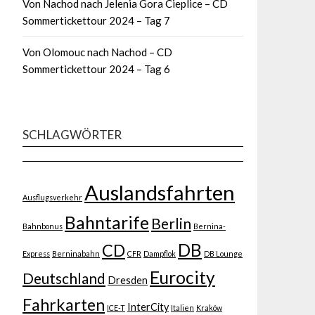
Von Nachod nach Jelenia Gora Cieplice – CD
Sommertickettour 2024 – Tag 7
Von Olomouc nach Nachod – CD
Sommertickettour 2024 – Tag 6
SCHLAGWÖRTER
Auslandsfahrten
Ausflugsverkehr
Bahntarife
Berlin
Bahnbonus
Bernina-
DB
CD
Express
Berninabahn
CFR
Dampflok
DB Lounge
Eurocity
Deutschland
Dresden
Fahrkarten
InterCity
ICE-T
Italien
Kraków