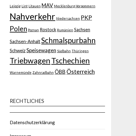
MAV
Leipzig
Lint
Litauen
Mecklenburg-Vorpommern
Nahverkehr
PKP
Niedersachsen
Polen
Rostock
Sachsen
Poznan
Rumänien
Schmalspurbahn
Sachsen-Anhalt
Speisewagen
Schweiz
Südbahn
Thüringen
Triebwagen
Tschechien
Österreich
ÖBB
Warnemünde
Zahnradbahn
RECHTLICHES
Datenschutzerklärung