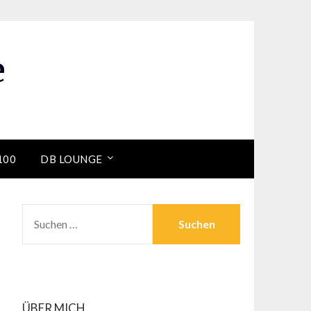
e
100
DB LOUNGE
SUCHEN
NACH:
ÜBER MICH