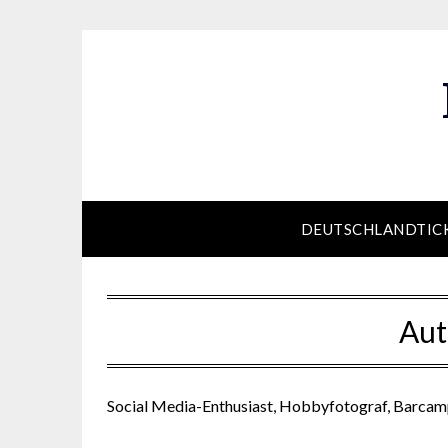
Skip
to
content
DEUTSCHLANDTIC
Aut
Social Media-Enthusiast, Hobbyfotograf, Barca