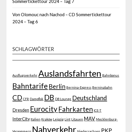
Sommertickettour 2024 – Tag 7
Von Olomouc nach Nachod – CD Sommertickettour
2024 – Tag 6
SCHLAGWÖRTER
Auslandsfahrten
Ausflugsverkehr
Bahnbonus
Bahntarife
Berlin
Bernina-Express
Berninabahn
DB
CD
Deutschland
CFR
Dampflok
DB Lounge
Eurocity
Fahrkarten
Dresden
ICE-T
MAV
InterCity
Italien
Kraków
Leipzig
Lint
Litauen
Mecklenburg-
Nahverkehr
PKP
Vorpommern
Niedersachsen