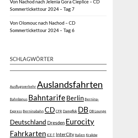
Von Nachod nach Jelenia Gora Cieplice – CD
Sommertickettour 2024 – Tag 7
Von Olomouc nach Nachod – CD
Sommertickettour 2024 – Tag 6
SCHLAGWÖRTER
Auslandsfahrten
Ausflugsverkehr
Bahntarife
Berlin
Bahnbonus
Bernina-
DB
CD
Express
Berninabahn
CFR
Dampflok
DB Lounge
Eurocity
Deutschland
Dresden
Fahrkarten
InterCity
ICE-T
Italien
Kraków