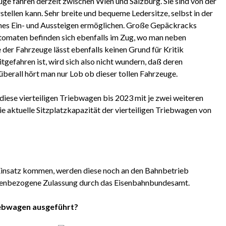
ge fahren derzeit zwischen Wien und Salzburg. Sie sind von der
tellen kann. Sehr breite und bequeme Ledersitze, selbst in der
uemes Ein- und Aussteigen ermöglichen. Große Gepäckracks
tomaten befinden sich ebenfalls im Zug, wo man neben
 der Fahrzeuge lässt ebenfalls keinen Grund für Kritik
efahren ist, wird sich also nicht wundern, daß deren
 überall hört man nur Lob ob dieser tollen Fahrzeuge.
iese vierteiligen Triebwagen bis 2023 mit je zwei weiteren
e aktuelle Sitzplatzkapazität der vierteiligen Triebwagen von
insatz kommen, werden diese noch an den Bahnbetrieb
kenbezogene Zulassung durch das Eisenbahnbundesamt.
ebwagen ausgeführt?