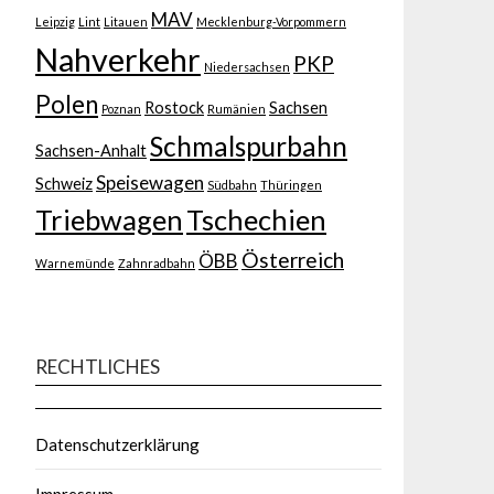
MAV
Leipzig
Lint
Litauen
Mecklenburg-Vorpommern
Nahverkehr
PKP
Niedersachsen
Polen
Rostock
Sachsen
Poznan
Rumänien
Schmalspurbahn
Sachsen-Anhalt
Speisewagen
Schweiz
Südbahn
Thüringen
Triebwagen
Tschechien
Österreich
ÖBB
Warnemünde
Zahnradbahn
RECHTLICHES
Datenschutzerklärung