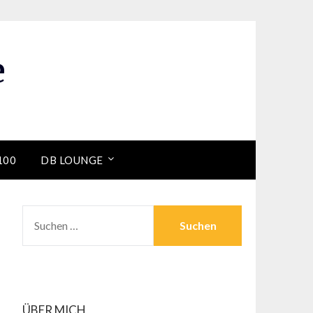
e
100
DB LOUNGE
SUCHEN
NACH:
ÜBER MICH