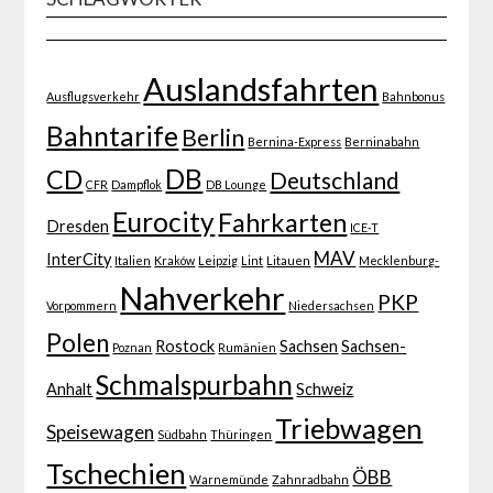
Auslandsfahrten
Ausflugsverkehr
Bahnbonus
Bahntarife
Berlin
Bernina-Express
Berninabahn
DB
CD
Deutschland
CFR
Dampflok
DB Lounge
Eurocity
Fahrkarten
Dresden
ICE-T
MAV
InterCity
Italien
Kraków
Leipzig
Lint
Litauen
Mecklenburg-
Nahverkehr
PKP
Vorpommern
Niedersachsen
Polen
Rostock
Sachsen
Sachsen-
Poznan
Rumänien
Schmalspurbahn
Anhalt
Schweiz
Triebwagen
Speisewagen
Südbahn
Thüringen
Tschechien
ÖBB
Warnemünde
Zahnradbahn