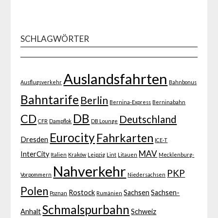
SCHLAGWÖRTER
Auslandsfahrten
Ausflugsverkehr
Bahnbonus
Bahntarife
Berlin
Bernina-Express
Berninabahn
DB
CD
Deutschland
CFR
Dampflok
DB Lounge
Eurocity
Fahrkarten
Dresden
ICE-T
MAV
InterCity
Italien
Kraków
Leipzig
Lint
Litauen
Mecklenburg-
Nahverkehr
PKP
Vorpommern
Niedersachsen
Polen
Rostock
Sachsen
Sachsen-
Poznan
Rumänien
Schmalspurbahn
Anhalt
Schweiz