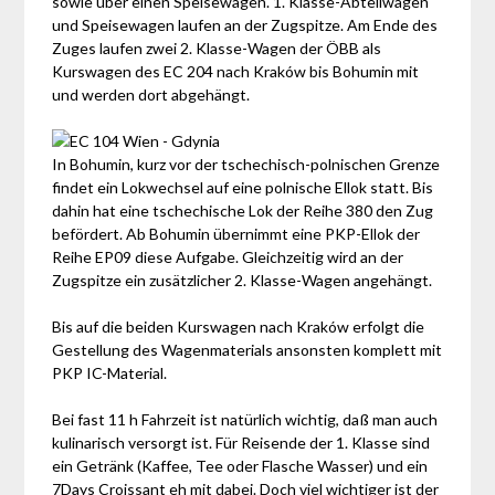
sowie über einen Speisewagen. 1. Klasse-Abteilwagen
und Speisewagen laufen an der Zugspitze. Am Ende des
Zuges laufen zwei 2. Klasse-Wagen der ÖBB als
Kurswagen des EC 204 nach Kraków bis Bohumin mit
und werden dort abgehängt.
In Bohumin, kurz vor der tschechisch-polnischen Grenze
findet ein Lokwechsel auf eine polnische Ellok statt. Bis
dahin hat eine tschechische Lok der Reihe 380 den Zug
befördert. Ab Bohumin übernimmt eine PKP-Ellok der
Reihe EP09 diese Aufgabe. Gleichzeitig wird an der
Zugspitze ein zusätzlicher 2. Klasse-Wagen angehängt.
Bis auf die beiden Kurswagen nach Kraków erfolgt die
Gestellung des Wagenmaterials ansonsten komplett mit
PKP IC-Material.
Bei fast 11 h Fahrzeit ist natürlich wichtig, daß man auch
kulinarisch versorgt ist. Für Reisende der 1. Klasse sind
ein Getränk (Kaffee, Tee oder Flasche Wasser) und ein
7Days Croissant eh mit dabei. Doch viel wichtiger ist der