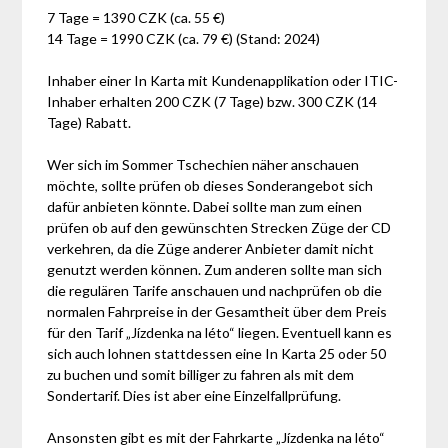
7 Tage = 1390 CZK (ca. 55 €)
14 Tage = 1990 CZK (ca. 79 €) (Stand: 2024)
Inhaber einer In Karta mit Kundenapplikation oder ITIC-
Inhaber erhalten 200 CZK (7 Tage) bzw. 300 CZK (14
Tage) Rabatt.
Wer sich im Sommer Tschechien näher anschauen
möchte, sollte prüfen ob dieses Sonderangebot sich
dafür anbieten könnte. Dabei sollte man zum einen
prüfen ob auf den gewünschten Strecken Züge der CD
verkehren, da die Züge anderer Anbieter damit nicht
genutzt werden können. Zum anderen sollte man sich
die regulären Tarife anschauen und nachprüfen ob die
normalen Fahrpreise in der Gesamtheit über dem Preis
für den Tarif „Jízdenka na léto“ liegen. Eventuell kann es
sich auch lohnen stattdessen eine In Karta 25 oder 50
zu buchen und somit billiger zu fahren als mit dem
Sondertarif. Dies ist aber eine Einzelfallprüfung.
Ansonsten gibt es mit der Fahrkarte „Jízdenka na léto“