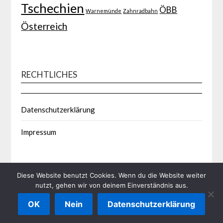
Tschechien
ÖBB
Warnemünde
Zahnradbahn
Österreich
RECHTLICHES
Datenschutzerklärung
Impressum
Diese Website benutzt Cookies. Wenn du die Website weiter
nutzt, gehen wir von deinem Einverständnis aus.
©2026 Bahnsozialstudie.de
| Built using WordPress and
OK
Nein
Datenschutzerklärung
Responsive Blogily
theme by Superb