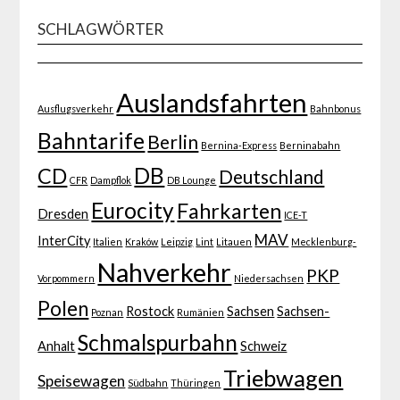
SCHLAGWÖRTER
Auslandsfahrten
Ausflugsverkehr
Bahnbonus
Bahntarife
Berlin
Bernina-Express
Berninabahn
DB
CD
Deutschland
CFR
Dampflok
DB Lounge
Eurocity
Fahrkarten
Dresden
ICE-T
MAV
InterCity
Italien
Kraków
Leipzig
Lint
Litauen
Mecklenburg-
Nahverkehr
PKP
Vorpommern
Niedersachsen
Polen
Rostock
Sachsen
Sachsen-
Poznan
Rumänien
Schmalspurbahn
Anhalt
Schweiz
Triebwagen
Speisewagen
Südbahn
Thüringen