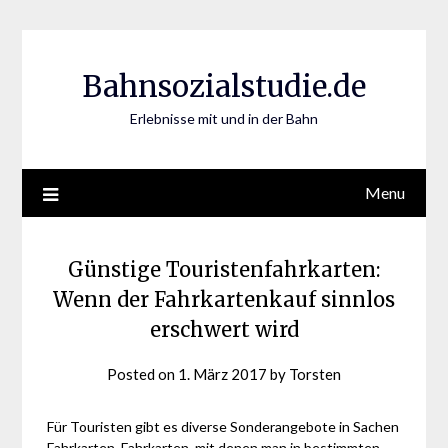
Skip
to
content
Bahnsozialstudie.de
Erlebnisse mit und in der Bahn
Menu
Günstige Touristenfahrkarten:
Wenn der Fahrkartenkauf sinnlos
erschwert wird
Posted on
1. März 2017
by
Torsten
Für Touristen gibt es diverse Sonderangebote in Sachen
Fahrkarten. Fahrkarten, mit denen man in bestimmten