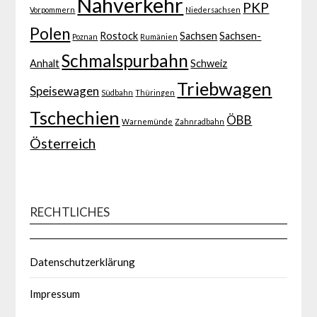
Nahverkehr
PKP
Vorpommern
Niedersachsen
Polen
Rostock
Sachsen
Sachsen-
Poznan
Rumänien
Schmalspurbahn
Anhalt
Schweiz
Triebwagen
Speisewagen
Südbahn
Thüringen
Tschechien
ÖBB
Warnemünde
Zahnradbahn
Österreich
RECHTLICHES
Datenschutzerklärung
Impressum