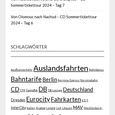
Sommertickettour 2024 – Tag 7
Von Olomouc nach Nachod – CD Sommertickettour
2024 – Tag 6
SCHLAGWÖRTER
Auslandsfahrten
Ausflugsverkehr
Bahnbonus
Bahntarife
Berlin
Bernina-Express
Berninabahn
DB
CD
Deutschland
CFR
Dampflok
DB Lounge
Eurocity
Fahrkarten
Dresden
ICE-T
MAV
InterCity
Italien
Kraków
Leipzig
Lint
Litauen
Mecklenburg-