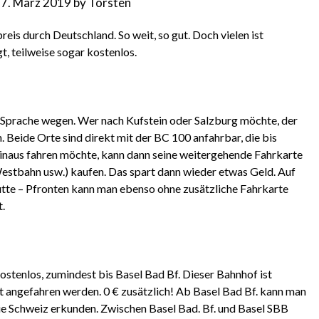
7. März 2019
by
Torsten
reis durch Deutschland. So weit, so gut. Doch vielen ist
, teilweise sogar kostenlos.
er Sprache wegen. Wer nach Kufstein oder Salzburg möchte, der
Beide Orte sind direkt mit der BC 100 anfahrbar, die bis
 hinaus fahren möchte, kann dann seine weitergehende Fahrkarte
estbahn usw.) kaufen. Das spart dann wieder etwas Geld. Auf
te – Pfronten kann man ebenso ohne zusätzliche Fahrkarte
t.
stenlos, zumindest bis Basel Bad Bf. Dieser Bahnhof ist
t angefahren werden. 0 € zusätzlich! Ab Basel Bad Bf. kann man
ie Schweiz erkunden. Zwischen Basel Bad. Bf. und Basel SBB