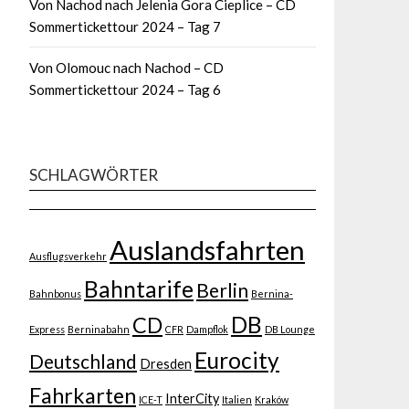
Von Nachod nach Jelenia Gora Cieplice – CD
Sommertickettour 2024 – Tag 7
Von Olomouc nach Nachod – CD
Sommertickettour 2024 – Tag 6
SCHLAGWÖRTER
Auslandsfahrten
Ausflugsverkehr
Bahntarife
Berlin
Bahnbonus
Bernina-
DB
CD
Express
Berninabahn
CFR
Dampflok
DB Lounge
Eurocity
Deutschland
Dresden
Fahrkarten
InterCity
ICE-T
Italien
Kraków