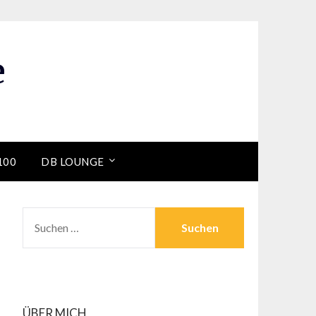
e
100
DB LOUNGE
SUCHEN
NACH:
ÜBER MICH