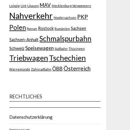
MAV
Leipzig
Lint
Litauen
Mecklenburg-Vorpommern
Nahverkehr
PKP
Niedersachsen
Polen
Rostock
Sachsen
Poznan
Rumänien
Schmalspurbahn
Sachsen-Anhalt
Speisewagen
Schweiz
Südbahn
Thüringen
Triebwagen
Tschechien
Österreich
ÖBB
Warnemünde
Zahnradbahn
RECHTLICHES
Datenschutzerklärung