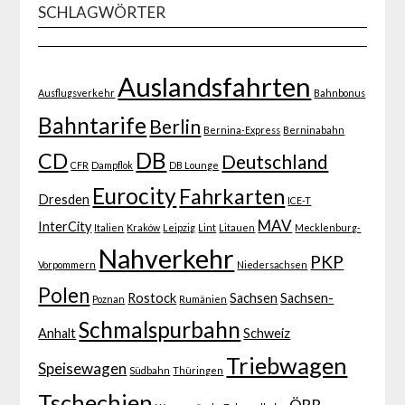
SCHLAGWÖRTER
Auslandsfahrten
Ausflugsverkehr
Bahnbonus
Bahntarife
Berlin
Bernina-Express
Berninabahn
DB
CD
Deutschland
CFR
Dampflok
DB Lounge
Eurocity
Fahrkarten
Dresden
ICE-T
MAV
InterCity
Italien
Kraków
Leipzig
Lint
Litauen
Mecklenburg-
Nahverkehr
PKP
Vorpommern
Niedersachsen
Polen
Rostock
Sachsen
Sachsen-
Poznan
Rumänien
Schmalspurbahn
Anhalt
Schweiz
Triebwagen
Speisewagen
Südbahn
Thüringen
Tschechien