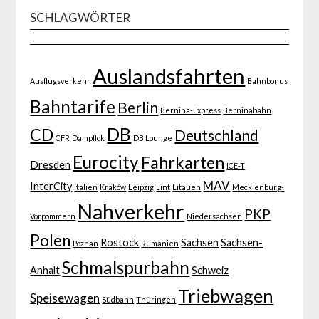
SCHLAGWÖRTER
Auslandsfahrten
Ausflugsverkehr
Bahnbonus
Bahntarife
Berlin
Bernina-Express
Berninabahn
DB
CD
Deutschland
CFR
Dampflok
DB Lounge
Eurocity
Fahrkarten
Dresden
ICE-T
MAV
InterCity
Italien
Kraków
Leipzig
Lint
Litauen
Mecklenburg-
Nahverkehr
PKP
Vorpommern
Niedersachsen
Polen
Rostock
Sachsen
Sachsen-
Poznan
Rumänien
Schmalspurbahn
Anhalt
Schweiz
Triebwagen
Speisewagen
Südbahn
Thüringen