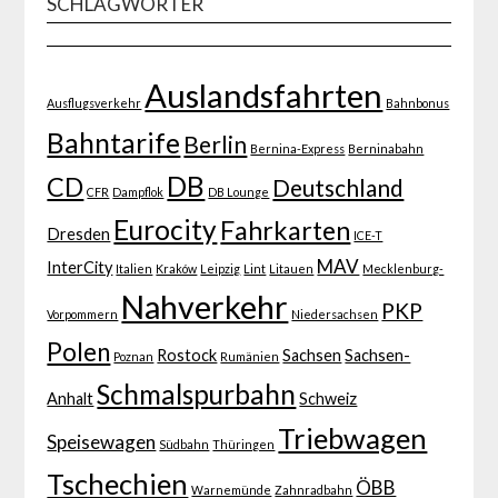
SCHLAGWÖRTER
Auslandsfahrten
Ausflugsverkehr
Bahnbonus
Bahntarife
Berlin
Bernina-Express
Berninabahn
DB
CD
Deutschland
CFR
Dampflok
DB Lounge
Eurocity
Fahrkarten
Dresden
ICE-T
MAV
InterCity
Italien
Kraków
Leipzig
Lint
Litauen
Mecklenburg-
Nahverkehr
PKP
Vorpommern
Niedersachsen
Polen
Rostock
Sachsen
Sachsen-
Poznan
Rumänien
Schmalspurbahn
Anhalt
Schweiz
Triebwagen
Speisewagen
Südbahn
Thüringen
Tschechien
ÖBB
Warnemünde
Zahnradbahn