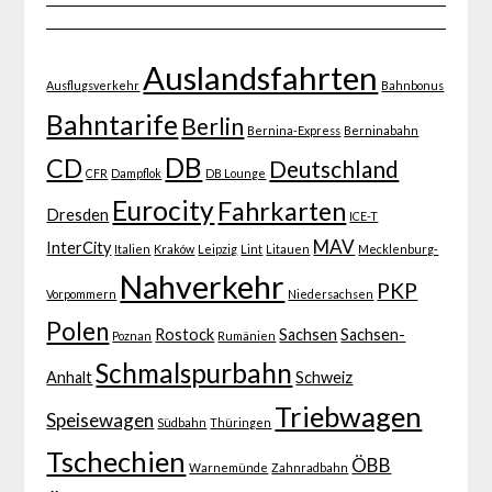
Auslandsfahrten
Ausflugsverkehr
Bahnbonus
Bahntarife
Berlin
Bernina-Express
Berninabahn
DB
CD
Deutschland
CFR
Dampflok
DB Lounge
Eurocity
Fahrkarten
Dresden
ICE-T
MAV
InterCity
Italien
Kraków
Leipzig
Lint
Litauen
Mecklenburg-
Nahverkehr
PKP
Vorpommern
Niedersachsen
Polen
Rostock
Sachsen
Sachsen-
Poznan
Rumänien
Schmalspurbahn
Anhalt
Schweiz
Triebwagen
Speisewagen
Südbahn
Thüringen
Tschechien
ÖBB
Warnemünde
Zahnradbahn