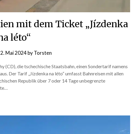
ien mit dem Ticket „Jízdenka
na léto“
n
2. Mai 2024
by
Torsten
áhy (CD), die tschechische Staatsbahn, einen Sondertarif namens
us. Der Tarif „Jízdenka na léto“ umfasst Bahnreisen mit allen
echischen Republik über 7 oder 14 Tage unbegrenzte
rte…