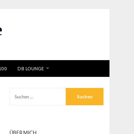
e
100
DB LOUNGE
SUCHEN
NACH:
ÜBER MICH