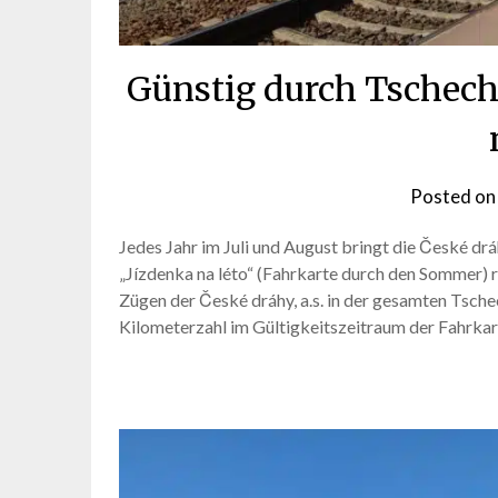
Günstig durch Tschech
Posted o
Jedes Jahr im Juli und August bringt die České dr
„Jízdenka na léto“ (Fahrkarte durch den Sommer) ra
Zügen der České dráhy, a.s. in der gesamten Tsch
Kilometerzahl im Gültigkeitszeitraum der Fahrka