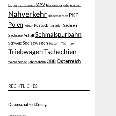
MAV
Leipzig
Lint
Litauen
Mecklenburg-Vorpommern
Nahverkehr
PKP
Niedersachsen
Polen
Rostock
Sachsen
Poznan
Rumänien
Schmalspurbahn
Sachsen-Anhalt
Speisewagen
Schweiz
Südbahn
Thüringen
Triebwagen
Tschechien
Österreich
ÖBB
Warnemünde
Zahnradbahn
RECHTLICHES
Datenschutzerklärung