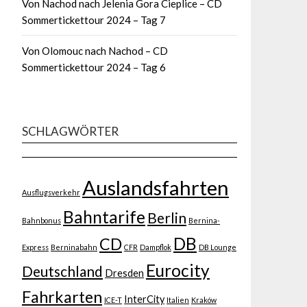
Von Nachod nach Jelenia Gora Cieplice – CD
Sommertickettour 2024 – Tag 7
Von Olomouc nach Nachod – CD
Sommertickettour 2024 – Tag 6
SCHLAGWÖRTER
Auslandsfahrten
Ausflugsverkehr
Bahntarife
Berlin
Bahnbonus
Bernina-
DB
CD
Express
Berninabahn
CFR
Dampflok
DB Lounge
Eurocity
Deutschland
Dresden
Fahrkarten
InterCity
ICE-T
Italien
Kraków